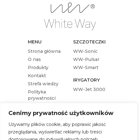
MENU
SZCZOTECZKI
Strona główna
WW-Sonic
O nas
WW-Pulsar
Produkty
WW-Smart
Kontakt
IRYGATORY
Strefa wiedzy
WW-Jet 3000
Polityka
prywatności
KOŃCÓWKI
Cenimy prywatność użytkowników
Końcówka wymienna WW-Pulsar
Używamy plików cookie, aby poprawić jakość
Końcówka wymienna WW-Sonic
przeglądania, wyświetlać reklamy lub treści
Końcówka wymienna WW-Jet 3000
dostosowane do indywidualnych potrzeb