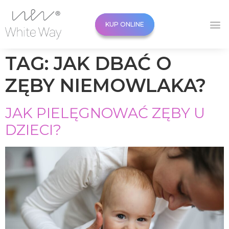
KUP ONLINE
KUP ONLINE
TAG:
JAK DBAĆ O
ZĘBY NIEMOWLAKA?
JAK PIELĘGNOWAĆ ZĘBY U
DZIECI?