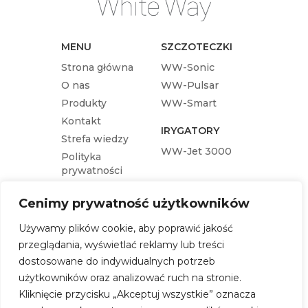
MENU
SZCZOTECZKI
Strona główna
WW-Sonic
O nas
WW-Pulsar
Produkty
WW-Smart
Kontakt
IRYGATORY
Strefa wiedzy
WW-Jet 3000
Polityka
prywatności
KOŃCÓWKI
Cenimy prywatność użytkowników
Końcówka wymienna WW-Pulsar
Używamy plików cookie, aby poprawić jakość
Końcówka wymienna WW-Sonic
przeglądania, wyświetlać reklamy lub treści
Końcówka wymienna WW-Jet 3000
dostosowane do indywidualnych potrzeb
Końcówka wymienna WW-Smart
użytkowników oraz analizować ruch na stronie.
Kliknięcie przycisku „Akceptuj wszystkie” oznacza