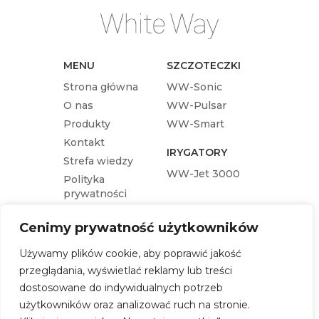
MENU
SZCZOTECZKI
Strona główna
WW-Sonic
O nas
WW-Pulsar
Produkty
WW-Smart
Kontakt
IRYGATORY
Strefa wiedzy
WW-Jet 3000
Polityka
prywatności
KOŃCÓWKI
Cenimy prywatność użytkowników
Końcówka wymienna WW-Pulsar
Używamy plików cookie, aby poprawić jakość
Końcówka wymienna WW-Sonic
przeglądania, wyświetlać reklamy lub treści
Końcówka wymienna WW-Jet 3000
dostosowane do indywidualnych potrzeb
Końcówka wymienna WW-Smart
użytkowników oraz analizować ruch na stronie.