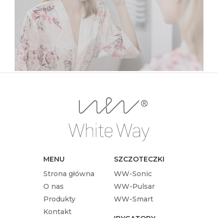
jest to prosta czynność, nie zawsze jednak
robimy to dobrze. Prawidłowe mycie zębów
to odpowiednie ruchy, nacisk, częstotliwość
oraz długość mycia.…
MENU
SZCZOTECZKI
Strona główna
WW-Sonic
O nas
WW-Pulsar
Produkty
WW-Smart
Kontakt