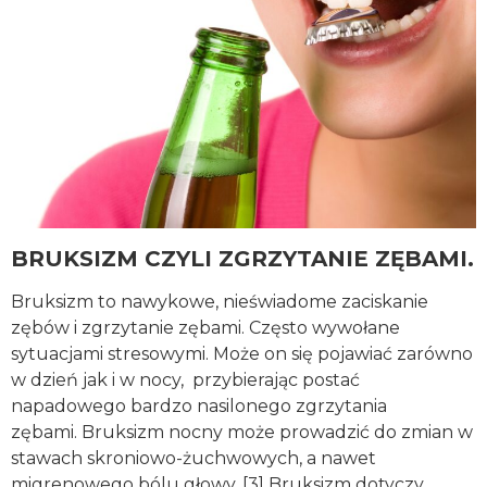
BRUKSIZM CZYLI ZGRZYTANIE ZĘBAMI.
Bruksizm to nawykowe, nieświadome zaciskanie
zębów i zgrzytanie zębami. Często wywołane
sytuacjami stresowymi. Może on się pojawiać zarówno
w dzień jak i w nocy, przybierając postać
napadowego bardzo nasilonego zgrzytania
zębami. Bruksizm nocny może prowadzić do zmian w
stawach skroniowo-żuchwowych, a nawet
migrenowego bólu głowy. [3] Bruksizm dotyczy