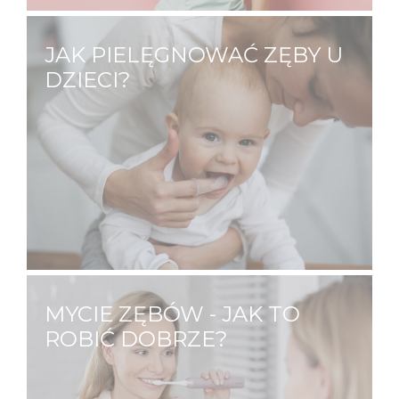
JAK PIELĘGNOWAĆ ZĘBY U
DZIECI?
O zdrowie zębów swojego dziecka
powinieneś dbać już od jego narodzin.
Dlaczego? Jama ustna niemowląt ma sporo
dziąsłowych fałdów i zachyłków, gdzie może
zalegać pokarm, który jest przyczyną
stanów zapalnych oraz pleśniawek.…
MYCIE ZĘBÓW - JAK TO
ROBIĆ DOBRZE?
Mycie zębów to czynność którą
wykonujemy kilka razy dziennie. Z pozoru