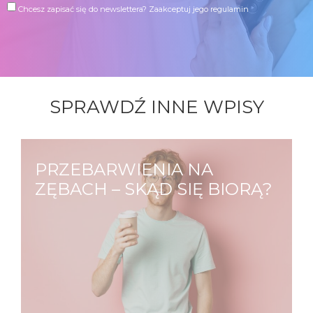
Chcesz zapisać się do newslettera?
Zaakceptuj jego regulamin
SPRAWDŹ INNE WPISY
PRZEBARWIENIA NA
ZĘBACH – SKĄD SIĘ BIORĄ?
Każdy z nas ma inny odcień zębów, na który
mają wpływ zarówno czynniki zewnętrze
jak i wewnętrzne. Jedni od urodzenia mają
zęby bardziej żółte, inni mają zęby białe,
które przebarwiają się wraz…