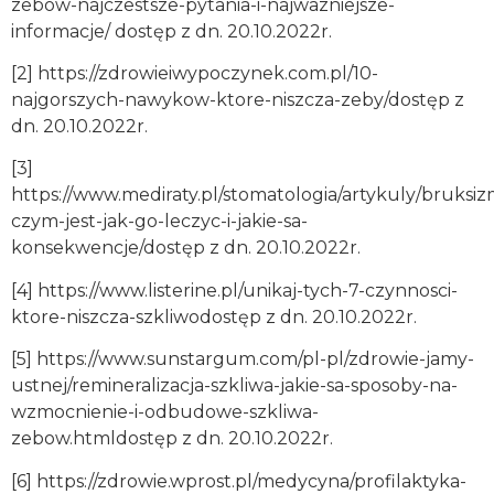
zebow-najczestsze-pytania-i-najwazniejsze-
informacje/ dostęp z dn. 20.10.2022r.
[2] https://zdrowieiwypoczynek.com.pl/10-
najgorszych-nawykow-ktore-niszcza-zeby/dostęp z
dn. 20.10.2022r.
[3]
https://www.mediraty.pl/stomatologia/artykuly/bruksiz
czym-jest-jak-go-leczyc-i-jakie-sa-
konsekwencje/dostęp z dn. 20.10.2022r.
[4] https://www.listerine.pl/unikaj-tych-7-czynnosci-
ktore-niszcza-szkliwodostęp z dn. 20.10.2022r.
[5] https://www.sunstargum.com/pl-pl/zdrowie-jamy-
ustnej/remineralizacja-szkliwa-jakie-sa-sposoby-na-
wzmocnienie-i-odbudowe-szkliwa-
zebow.htmldostęp z dn. 20.10.2022r.
[6] https://zdrowie.wprost.pl/medycyna/profilaktyka-