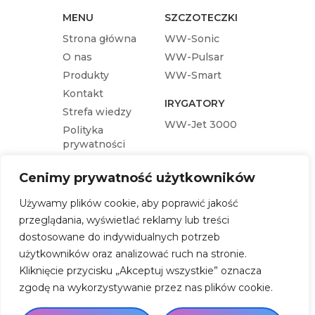
MENU
SZCZOTECZKI
Strona główna
WW-Sonic
O nas
WW-Pulsar
Produkty
WW-Smart
Kontakt
IRYGATORY
Strefa wiedzy
WW-Jet 3000
Polityka
prywatności
KOŃCÓWKI
Cenimy prywatność użytkowników
Końcówka wymienna WW-Pulsar
Używamy plików cookie, aby poprawić jakość
Końcówka wymienna WW-Sonic
przeglądania, wyświetlać reklamy lub treści
Końcówka wymienna WW-Jet 3000
dostosowane do indywidualnych potrzeb
Końcówka wymienna WW-Smart
użytkowników oraz analizować ruch na stronie.
Kliknięcie przycisku „Akceptuj wszystkie” oznacza
zgodę na wykorzystywanie przez nas plików cookie.
SKLEP
KUP