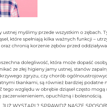
y ustnej myślimy przede wszystkim o zębach.
ąseł, które spełniają kilka ważnych funkcji – ut
oraz chronią korzenie zębów przed oddziaływ
owszechna dolegliwość, która może dopaść oso
kać ze złej higieny jamy ustnej, stanów zapaln
 krzywego zgryzu, czy chorób ogólnoustrojowych
katnymi tkankami, są również bardziej podatne
Z tego względu w obrębie dziąseł często mogą r
ę zaczerwienieniem, opuchlizną i bolesnością.
ÓL JUŻ WYSTĄPI ? SPRAWDŹ NASZE SPOSOBY