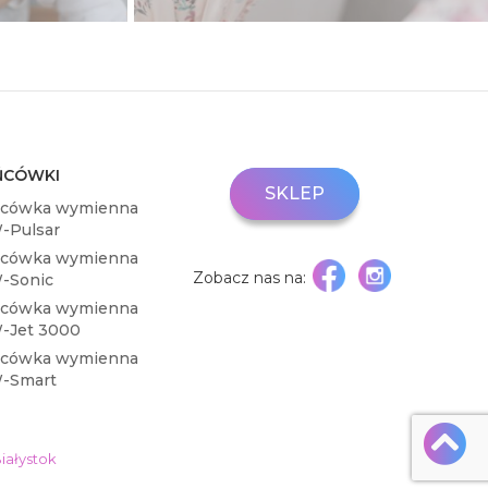
ŃCÓWKI
SKLEP
cówka wymienna
Pulsar
KUP
ONLINE
cówka wymienna
Zobacz nas na:
Sonic
cówka wymienna
Jet 3000
cówka wymienna
-Smart
iałystok