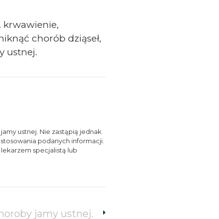
p. krwawienie,
niknąć chorób dziąseł,
 ustnej.
jamy ustnej. Nie zastąpią jednak
zastosowania podanych informacji.
lekarzem specjalistą lub
horoby jamy ustnej.