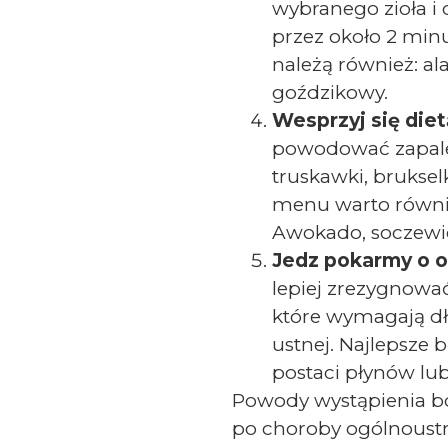
wybranego zioła i 
przez około 2 minu
należą również: ala
goździkowy.
Wesprzyj się diet
powodować zapalen
truskawki, brukse
menu warto równie
Awokado, soczewica
Jedz pokarmy o o
lepiej zrezygnować 
które wymagają d
ustnej. Najlepsze
postaci płynów lu
Powody wystąpienia bó
po choroby ogólnoustro