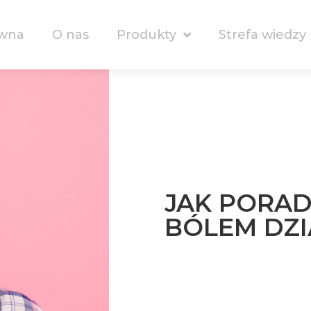
ówna
O nas
Produkty
Strefa wiedzy
JAK PORAD
BÓLEM DZI