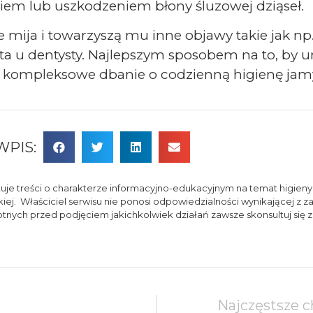
iem lub uszkodzeniem błony śluzowej dziąseł.
nie mija i towarzyszą mu inne objawy takie jak n
a u dentysty. Najlepszym sposobem na to, by u
 kompleksowe dbanie o codzienną higienę jamy
WPIS:
je treści o charakterze informacyjno-edukacyjnym na temat higieny 
kiej. Właściciel serwisu nie ponosi odpowiedzialności wynikającej z 
ch przed podjęciem jakichkolwiek działań zawsze skonsultuj się z 
Najczęstsze c