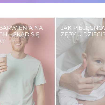
BARWIENIA NA
JAK PIELĘGN
H – SKĄD SIĘ
ZĘBY U DZIECI
Ą?
O zdrowie zębów s
 nas ma inny odcień
dziecka powinieneś
 na który mają wpływ
od jego narodzin. D
o czynniki zewnętrze
Jama ustna niemow
ewnętrzne. Jedni od
sporo dziąsłowych f
ia mają zęby bardziej
zachyłków, gdzie m
nni mają zęby białe,
zalegać pokarm, któ
rzebarwiają się wraz…
przyczyną stanów z
oraz pleśniawek.…