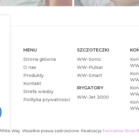
MENU
SZCZOTECZKI
KO
Strona główna
WW-Sonic
Koń
WW-
O nas
WW-Pulsar
Koń
Produkty
WW-Smart
WW-
Kontakt
IRYGATORY
Koń
Strefa wiedzy
WW-
WW-Jet 3000
Polityka prywatności
Koń
WW
White Way. Wszelkie prawa zastrzeżone. Realizacja
Tworzenie Stron B