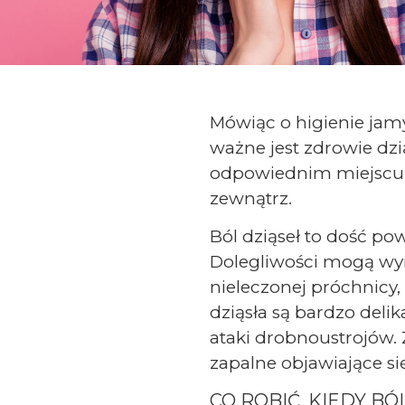
Mówiąc o higienie jam
ważne jest zdrowie dzi
odpowiednim miejscu 
zewnątrz.
Ból dziąseł to dość p
Dolegliwości mogą wyni
nieleczonej próchnicy,
dziąsła są bardzo deli
ataki drobnoustrojów. 
zapalne objawiające si
CO ROBIĆ, KIEDY B