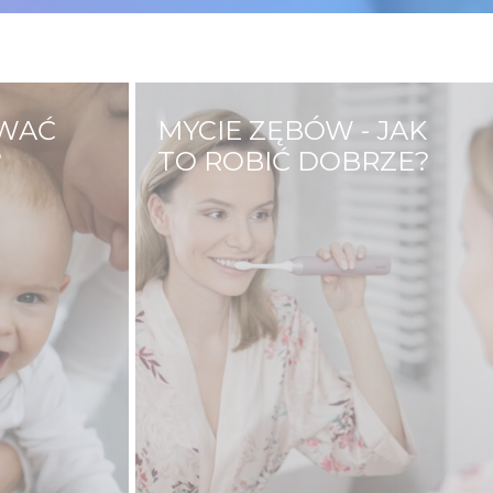
OWAĆ
MYCIE ZĘBÓW - JAK
?
TO ROBIĆ DOBRZE?
wojego
Mycie zębów to czynność
 dbać już
którą wykonujemy kilka razy
laczego?
dziennie. Z pozoru jest to
ląt ma
prosta czynność, nie zawsze
ałdów i
jednak robimy to dobrze.
oże
Prawidłowe mycie zębów to
ry jest
odpowiednie ruchy, nacisk,
apalnych
częstotliwość oraz długość
mycia.…