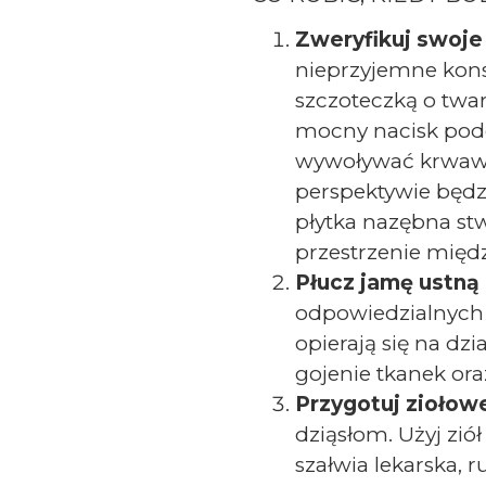
Zweryfikuj swoje
nieprzyjemne kons
szczoteczką o twa
mocny nacisk podcz
wywoływać krwawie
perspektywie będ
płytka nazębna stw
przestrzenie międ
Płucz jamę ustną
odpowiedzialnych 
opierają się na d
gojenie tkanek ora
Przygotuj ziołow
dziąsłom. Użyj zió
szałwia lekarska, 