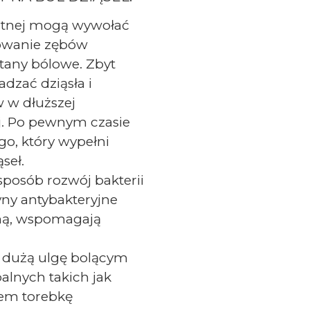
ustnej mogą wywołać
kowanie zębów
tany bólowe. Zbyt
dzać dziąsła i
 w dłuższej
j. Po pewnym czasie
go, który wypełni
seł.
sposób rozwój bakterii
yny antybakteryjne
bną, wspomagają
 dużą ulgę bolącym
alnych takich jak
iem torebkę