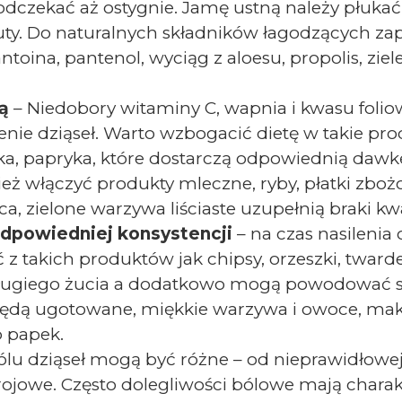
odczekać aż ostygnie. Jamę ustną należy płukać 
ty. Do naturalnych składników łagodzących zapa
ntoina, pantenol, wyciąg z aloesu, propolis, ziel
ą
– Niedobory witaminy C, wapnia i kwasu fol
ie dziąseł. Warto wzbogacić dietę w takie pro
lka, papryka, które dostarczą odpowiednią dawk
ż włączyć produkty mleczne, ryby, płatki zbo
, zielone warzywa liściaste uzupełnią braki kw
dpowiedniej konsystencji
– na czas nasileni
z takich produktów jak chipsy, orzeszki, twarde 
ługiego żucia a dodatkowo mogą powodować s
 będą ugotowane, miękkie warzywa i owoce, mak
b papek.
lu dziąseł mogą być różne – od nieprawidłowej
jowe. Często dolegliwości bólowe mają charakt