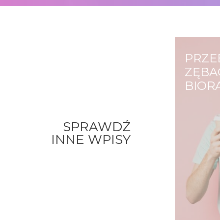
PRZE
ZĘBAC
BIOR
Każdy z
zębów,
SPRAWDŹ
zarówn
INNE WPISY
jak i w
urodzen
żółte, i
które p