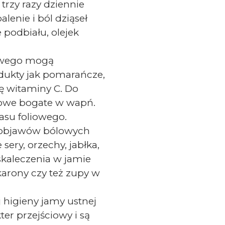
trzy razy dziennie
lenie i ból dziąseł
e podbiału, olejek
iowego mogą
dukty jak pomarańcze,
ę witaminy C. Do
żowe bogate w wapń.
asu foliowego.
a objawów bólowych
sery, orzechy, jabłka,
kaleczenia w jamie
arony czy też zupy w
 higieny jamy ustnej
er przejściowy i są