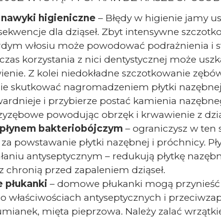
 nawyki higieniczne
– Błędy w higienie jamy 
ekwencje dla dziąseł. Zbyt intensywne szczot
rdym włosiu może powodować podrażnienia i s
as korzystania z nici dentystycznej może uszka
nie. Z kolei niedokładne szczotkowanie zębów
zie skutkować nagromadzeniem płytki nazębne
ardnieje i przybierze postać kamienia nazębne
zyzębowe powodując obrzęk i krwawienie z dzią
 płynem bakteriobójczym
– ograniczysz w ten 
za powstawanie płytki nazębnej i próchnicy. Pł
ziałaniu antyseptycznym – redukują płytkę nazę
z chronią przed zapaleniem dziąseł.
e płukanki
– domowe płukanki mogą przynieść
ł o właściwościach antyseptycznych i przeciwzap
rumianek, mięta pieprzowa. Należy zalać wrzątk