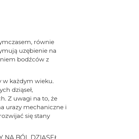
 Tymczasem, równie
rzymują uzębienie na
aniem bodźców z
by w każdym wieku.
ych dziąseł,
. Z uwagi na to, że
 na urazy mechaniczne i
ozwijać się stany
 NA BÓL DZIĄSEŁ.