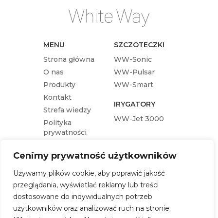
MENU
SZCZOTECZKI
Strona główna
WW-Sonic
O nas
WW-Pulsar
Produkty
WW-Smart
Kontakt
IRYGATORY
Strefa wiedzy
WW-Jet 3000
Polityka
prywatności
KOŃCÓWKI
Cenimy prywatność użytkowników
Końcówka wymienna WW-Pulsar
Używamy plików cookie, aby poprawić jakość
Końcówka wymienna WW-Sonic
przeglądania, wyświetlać reklamy lub treści
Końcówka wymienna WW-Jet 3000
dostosowane do indywidualnych potrzeb
Końcówka wymienna WW-Smart
użytkowników oraz analizować ruch na stronie.