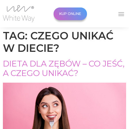
KUP ONLINE
KUP ONLINE
TAG:
CZEGO UNIKAĆ
W DIECIE?
DIETA DLA ZĘBÓW – CO JEŚĆ,
A CZEGO UNIKAĆ?