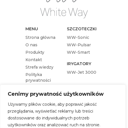
MENU
SZCZOTECZKI
Strona główna
WW-Sonic
O nas
WW-Pulsar
Produkty
WW-Smart
Kontakt
IRYGATORY
Strefa wiedzy
WW-Jet 3000
Polityka
prywatności
KOŃCÓWKI
Cenimy prywatność użytkowników
Końcówka wymienna WW-Pulsar
Używamy plików cookie, aby poprawić jakość
Końcówka wymienna WW-Sonic
przeglądania, wyświetlać reklamy lub treści
Końcówka wymienna WW-Jet 3000
dostosowane do indywidualnych potrzeb
Końcówka wymienna WW-Smart
użytkowników oraz analizować ruch na stronie.