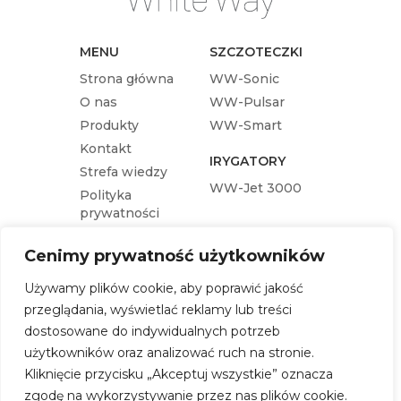
MENU
SZCZOTECZKI
Strona główna
WW-Sonic
O nas
WW-Pulsar
Produkty
WW-Smart
Kontakt
IRYGATORY
Strefa wiedzy
WW-Jet 3000
Polityka
prywatności
KOŃCÓWKI
Cenimy prywatność użytkowników
Końcówka wymienna WW-Pulsar
Używamy plików cookie, aby poprawić jakość
Końcówka wymienna WW-Sonic
przeglądania, wyświetlać reklamy lub treści
Końcówka wymienna WW-Jet 3000
dostosowane do indywidualnych potrzeb
Końcówka wymienna WW-Smart
użytkowników oraz analizować ruch na stronie.
Kliknięcie przycisku „Akceptuj wszystkie” oznacza
SKLEP
zgodę na wykorzystywanie przez nas plików cookie.