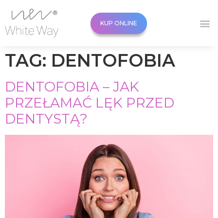
KUP ONLINE
KUP ONLINE
TAG:
DENTOFOBIA
DENTOFOBIA – JAK
PRZEŁAMAĆ LĘK PRZED
DENTYSTĄ?