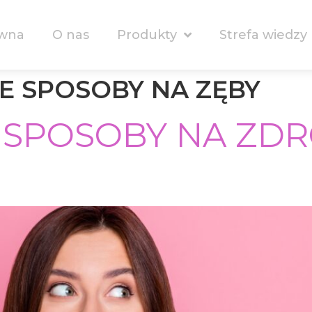
ówna
O nas
Produkty
Strefa wiedzy
 SPOSOBY NA ZĘBY
SPOSOBY NA ZD