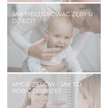
JAK PIELĘGNOWAĆ ZĘBY U
DZIECI?
O zdrowie zębów swojego dziecka
powinieneś dbać już od jego narodzin.
Dlaczego? Jama ustna niemowląt ma sporo
dziąsłowych fałdów i zachyłków, gdzie może
zalegać pokarm, który jest przyczyną
stanów zapalnych oraz pleśniawek.…
MYCIE ZĘBÓW - JAK TO
ROBIĆ DOBRZE?
Mycie zębów to czynność którą
wykonujemy kilka razy dziennie. Z pozoru