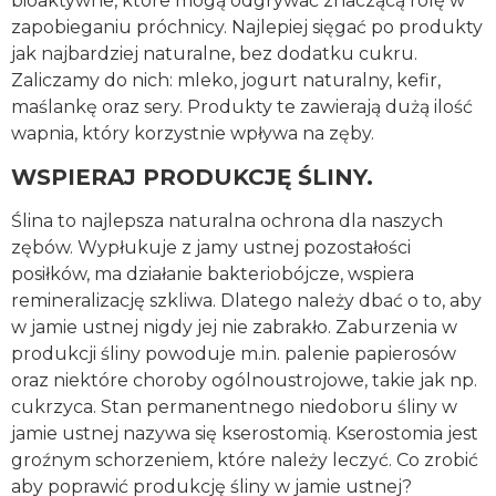
bioaktywne, które mogą odgrywać znaczącą rolę w
zapobieganiu próchnicy. Najlepiej sięgać po produkty
jak najbardziej naturalne, bez dodatku cukru.
Zaliczamy do nich: mleko, jogurt naturalny, kefir,
maślankę oraz sery. Produkty te zawierają dużą ilość
wapnia, który korzystnie wpływa na zęby.
WSPIERAJ PRODUKCJĘ ŚLINY.
Ślina to najlepsza naturalna ochrona dla naszych
zębów. Wypłukuje z jamy ustnej pozostałości
posiłków, ma działanie bakteriobójcze, wspiera
remineralizację szkliwa. Dlatego należy dbać o to, aby
w jamie ustnej nigdy jej nie zabrakło. Zaburzenia w
produkcji śliny powoduje m.in. palenie papierosów
oraz niektóre choroby ogólnoustrojowe, takie jak np.
cukrzyca. Stan permanentnego niedoboru śliny w
jamie ustnej nazywa się kserostomią. Kserostomia jest
groźnym schorzeniem, które należy leczyć. Co zrobić
aby poprawić produkcję śliny w jamie ustnej?