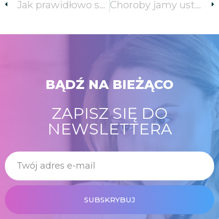
Jak prawidłowo szczotkować zęby szczoteczką soniczną?
Choroby jamy ustnej – czy mogą być niebezpieczne?
BĄDŹ NA BIEŻĄCO
ZAPISZ SIĘ DO
NEWSLETTERA
SUBSKRYBUJ