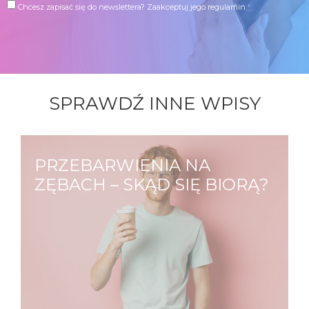
Chcesz zapisać się do newslettera?
Zaakceptuj jego regulamin
SPRAWDŹ INNE WPISY
PRZEBARWIENIA NA
ZĘBACH – SKĄD SIĘ BIORĄ?
Każdy z nas ma inny odcień zębów, na który
mają wpływ zarówno czynniki zewnętrze
jak i wewnętrzne. Jedni od urodzenia mają
zęby bardziej żółte, inni mają zęby białe,
które przebarwiają się wraz…