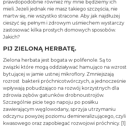
prawdopodobnie również my mnie będziemy ich
mieli. Jeżeli jednak nie masz takiego szczęścia, nie
martw się, nie wszystko stracone. Aby jak najdłużej
cieszyć się pełnym i zdrowym uśmiechem wystarczy
zastosować kilka prostych domowych sposobów.
Jakich?
PIJ ZIELONĄ HERBATĘ.
Zielona herbata jest bogata w polifenole. Są to
związki które mogą oddziaływać hamująco na wzrost
bytującej w jamie ustnej mikroflory. Zmniejszają
rozrost bakterii próchnicotwórczych, a jednocześnie
wpływają pobudzająco na rozwój korzystnych dla
zdrowia zębów gatunków drobnoustrojów.
Szczególnie picie tego napoju po posiłku
zawierającym węglowodany, sprzyja utrzymaniu
odczynu powyżej poziomu demineralizującego, czyli
kwasowego oraz zapobiegać rozwojowi próchnicy. [1]