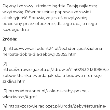
Piękny i zdrowy uśmiech będzie Twoją najlepszą
wizytówką. Równocześnie poprawia zdrowie i
atrakcyjność. Sprawia, że jesteś pozytywniej
odbierany przez otoczenie, dlatego dbaj o niego
każdego dnia.
Źródła:
[1] https://www.infodent24.pl/techdentpost/zielona-
herbata-dobra-dla-zebow,105055.html
[2]
https://zdrowie.gazeta.pl/Zdrowie/7,140283,21310969,sz
zebow-tkanka-twarda-jak-skala-budowa-i-funkcje-
szkliwa.html
[3] https://dentonet.pl/ziola-na-zeby-poznaj-
wlasciwosci/#gref
[4] https://zdrowie.radiozet.pl/Uroda/Zeby/Naturalne-