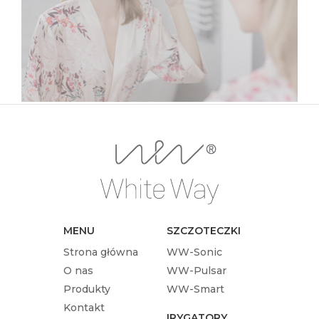
jest to prosta czynność, nie zawsze jednak
robimy to dobrze. Prawidłowe mycie zębów
to odpowiednie ruchy, nacisk, częstotliwość
oraz długość mycia.…
MENU
SZCZOTECZKI
Strona główna
WW-Sonic
O nas
WW-Pulsar
Produkty
WW-Smart
Kontakt
IRYGATORY