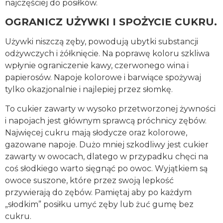
najczęściej do posiłków.
OGRANICZ UŻYWKI I SPOŻYCIE CUKRU.
Używki niszczą zęby, powodują ubytki substancji
odżywczych i żółknięcie. Na poprawę koloru szkliwa
wpłynie ograniczenie kawy, czerwonego wina i
papierosów. Napoje kolorowe i barwiące spożywaj
tylko okazjonalnie i najlepiej przez słomkę.
To cukier zawarty w wysoko przetworzonej żywności
i napojach jest głównym sprawcą próchnicy zębów.
Najwięcej cukru mają słodycze oraz kolorowe,
gazowane napoje. Dużo mniej szkodliwy jest cukier
zawarty w owocach, dlatego w przypadku chęci na
coś słodkiego warto sięgnąć po owoc. Wyjątkiem są
owoce suszone, które przez swoją lepkość
przywierają do zębów. Pamiętaj aby po każdym
„słodkim” posiłku umyć zęby lub żuć gumę bez
cukru.