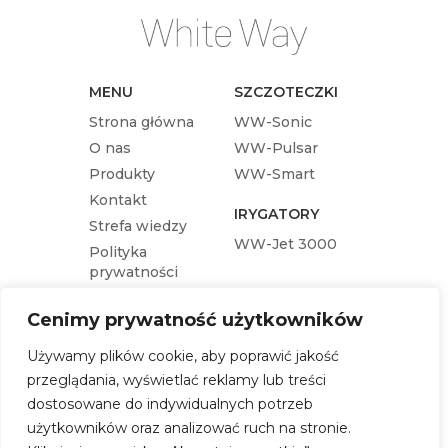
MENU
SZCZOTECZKI
Strona główna
WW-Sonic
O nas
WW-Pulsar
Produkty
WW-Smart
Kontakt
IRYGATORY
Strefa wiedzy
WW-Jet 3000
Polityka
prywatności
KOŃCÓWKI
Cenimy prywatność użytkowników
Końcówka wymienna WW-Pulsar
Używamy plików cookie, aby poprawić jakość
Końcówka wymienna WW-Sonic
przeglądania, wyświetlać reklamy lub treści
Końcówka wymienna WW-Jet 3000
dostosowane do indywidualnych potrzeb
Końcówka wymienna WW-Smart
użytkowników oraz analizować ruch na stronie.