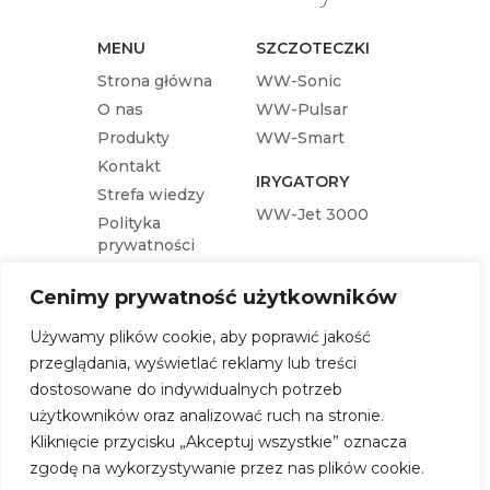
MENU
SZCZOTECZKI
Strona główna
WW-Sonic
O nas
WW-Pulsar
Produkty
WW-Smart
Kontakt
IRYGATORY
Strefa wiedzy
WW-Jet 3000
Polityka
prywatności
KOŃCÓWKI
Cenimy prywatność użytkowników
Końcówka wymienna WW-Pulsar
Używamy plików cookie, aby poprawić jakość
Końcówka wymienna WW-Sonic
przeglądania, wyświetlać reklamy lub treści
Końcówka wymienna WW-Jet 3000
dostosowane do indywidualnych potrzeb
Końcówka wymienna WW-Smart
użytkowników oraz analizować ruch na stronie.
Kliknięcie przycisku „Akceptuj wszystkie” oznacza
SKLEP
zgodę na wykorzystywanie przez nas plików cookie.