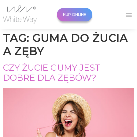
KUP ONLINE
KUP ONLINE
TAG:
GUMA DO ŻUCIA
A ZĘBY
CZY ŻUCIE GUMY JEST
DOBRE DLA ZĘBÓW?