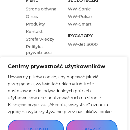
MENU
SZCZOTECZKI
Strona główna
WW-Sonic
O nas
WW-Pulsar
Produkty
WW-Smart
Kontakt
IRYGATORY
Strefa wiedzy
WW-Jet 3000
Polityka
prywatności
KOŃCÓWKI
Cenimy prywatność użytkowników
Końcówka wymienna WW-Pulsar
Używamy plików cookie, aby poprawić jakość
Końcówka wymienna WW-Sonic
przeglądania, wyświetlać reklamy lub treści
Końcówka wymienna WW-Jet 3000
dostosowane do indywidualnych potrzeb
Końcówka wymienna WW-Smart
użytkowników oraz analizować ruch na stronie.
Kliknięcie przycisku „Akceptuj wszystkie” oznacza
SKLEP
zgodę na wykorzystywanie przez nas plików cookie.
KUP
ONLINE
DOSTOSUJ
ODRZUĆ