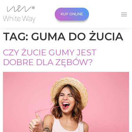
KUP ONLINE
KUP ONLINE
TAG:
GUMA DO ŻUCIA
CZY ŻUCIE GUMY JEST
DOBRE DLA ZĘBÓW?