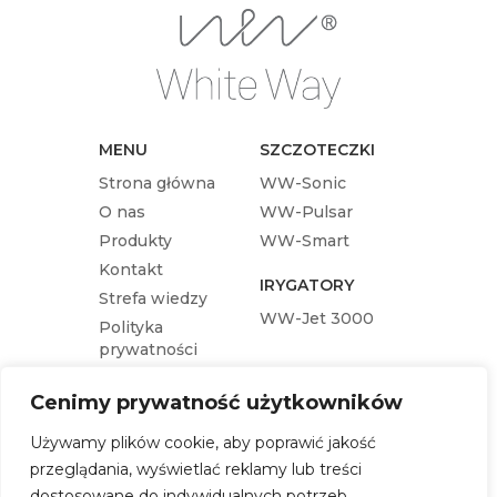
MENU
SZCZOTECZKI
Strona główna
WW-Sonic
O nas
WW-Pulsar
Produkty
WW-Smart
Kontakt
IRYGATORY
Strefa wiedzy
WW-Jet 3000
Polityka
prywatności
KOŃCÓWKI
Cenimy prywatność użytkowników
Końcówka wymienna WW-Pulsar
Używamy plików cookie, aby poprawić jakość
Końcówka wymienna WW-Sonic
przeglądania, wyświetlać reklamy lub treści
Końcówka wymienna WW-Jet 3000
dostosowane do indywidualnych potrzeb