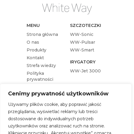
MENU
SZCZOTECZKI
Strona główna
WW-Sonic
O nas
WW-Pulsar
Produkty
WW-Smart
Kontakt
IRYGATORY
Strefa wiedzy
WW-Jet 3000
Polityka
prywatności
KOŃCÓWKI
Cenimy prywatność użytkowników
Końcówka wymienna WW-Pulsar
Używamy plików cookie, aby poprawić jakość
Końcówka wymienna WW-Sonic
przeglądania, wyświetlać reklamy lub treści
Końcówka wymienna WW-Jet 3000
dostosowane do indywidualnych potrzeb
Końcówka wymienna WW-Smart
użytkowników oraz analizować ruch na stronie.
Kliknięcie przycisku „Akceptuj wszystkie” oznacza