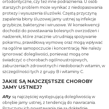
ortodontyczne, czy też inne podrażnienia. U osób
starszych problem może wynikać z niedopasowania
protezy i wysuszenia śluzówki. Częstą przyczyną
zapalenia błony śluzowej jamy ustnej są infekcje
grzybicze, bakteryjne i wirusowe. W konsekwencji
dochodzi do powstawania bolesnych owrzodzeń i
nadżerek, które znacznie utrudniają spożywanie
pokarmu, prawidłową wymowę oraz mogą wpływać
na ogólne samopoczucie i koncentrację. Nie należy
ignorować dolegliwości, ponieważ mogą one
świadczyć o chorobach ogólnoustrojowych,
zaburzeniach zdrowotnych i niedoborach witamin, w
szczególności tych z grupy B i witaminy C.
JAKIE SĄ NAJCZĘSTSZE CHOROBY
JAMY USTNEJ?
Afty
są najczęściej występującą dolegliwością w
obrębie jamy ustnej, z tendencją do nawracania.
Przyczyny ich powstawania nie są dokładnie