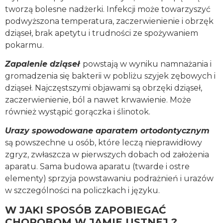
tworzą bolesne nadżerki. Infekcji może towarzyszyć
podwyższona temperatura, zaczerwienienie i obrzęk
dziąseł, brak apetytu i trudności ze spożywaniem
pokarmu.
Zapalenie dziąseł
powstają w wyniku namnażania i
gromadzenia się bakterii w pobliżu szyjek zębowych i
dziąseł. Najczęstszymi objawami są obrzęki dziąseł,
zaczerwienienie, ból a nawet krwawienie. Może
również wystąpić gorączka i ślinotok.
Urazy spowodowane aparatem ortodontycznym
są powszechne u osób, które leczą nieprawidłowy
zgryz, zwłaszcza w pierwszych dobach od założenia
aparatu. Sama budowa aparatu (twarde i ostre
elementy) sprzyja powstawaniu podrażnień i urazów
w szczególności na policzkach i języku.
W JAKI SPOSÓB ZAPOBIEGAĆ
CHOROBOM W JAMIE USTNEJ ?