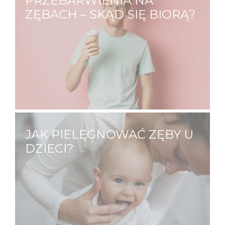
PRZEBARWIENIA NA
ZĘBACH – SKĄD SIĘ BIORĄ?
Każdy z nas ma inny odcień zębów, na który
mają wpływ zarówno czynniki zewnętrze
jak i wewnętrzne. Jedni od urodzenia mają
zęby bardziej żółte, inni mają zęby białe,
które przebarwiają się wraz…
JAK PIELĘGNOWAĆ ZĘBY U
DZIECI?
O zdrowie zębów swojego dziecka
powinieneś dbać już od jego narodzin.
Dlaczego? Jama ustna niemowląt ma sporo
dziąsłowych fałdów i zachyłków, gdzie może
zalegać pokarm, który jest przyczyną