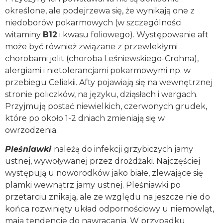
określone, ale podejrzewa się, że wynikają one z
niedoborów pokarmowych (w szczególności
witaminy
B12
i kwasu foliowego). Występowanie aft
może być również związane z przewlekłymi
chorobami jelit (choroba Leśniewskiego-Crohna),
alergiami i nietolerancjami pokarmowymi np. w
przebiegu Celiakii. Afty pojawiają się na wewnętrznej
stronie policzków, na języku, dziąsłach i wargach.
Przyjmują postać niewielkich, czerwonych grudek,
które po około 1-2 dniach zmieniają się w
owrzodzenia.
Pleśniawki
należą do infekcji grzybiczych jamy
ustnej, wywoływanej przez drożdżaki. Najczęściej
występują u noworodków jako białe, zlewające się
plamki wewnątrz jamy ustnej. Pleśniawki po
przetarciu znikają, ale ze względu na jeszcze nie do
końca rozwinięty układ odpornościowy u niemowląt,
mają tendencje do nawracania. W przypadku