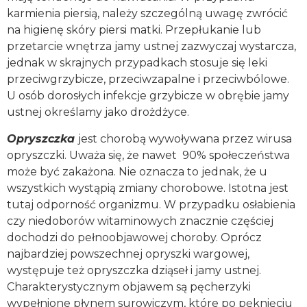
karmienia piersią, należy szczególną uwagę zwrócić
na higienę skóry piersi matki. Przepłukanie lub
przetarcie wnętrza jamy ustnej zazwyczaj wystarcza,
jednak w skrajnych przypadkach stosuje się leki
przeciwgrzybicze, przeciwzapalne i przeciwbólowe.
U osób dorosłych infekcje grzybicze w obrębie jamy
ustnej określamy jako drożdżyce.
Opryszczka
jest chorobą wywoływana przez wirusa
opryszczki. Uważa się, że nawet 90% społeczeństwa
może być zakażona. Nie oznacza to jednak, że u
wszystkich wystąpią zmiany chorobowe. Istotna jest
tutaj odporność organizmu. W przypadku osłabienia
czy niedoborów witaminowych znacznie częściej
dochodzi do pełnoobjawowej choroby. Oprócz
najbardziej powszechnej opryszki wargowej,
występuje też opryszczka dziąseł i jamy ustnej.
Charakterystycznym objawem są pęcherzyki
wypełnione płynem surowiczym, które po pęknięciu