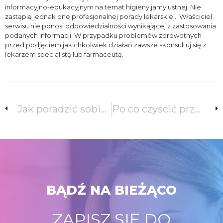
informacyjno-edukacyjnym na temat higieny jamy ustnej. Nie
zastąpią jednak one profesjonalnej porady lekarskiej. Właściciel
serwisu nie ponosi odpowiedzialności wynikającej z zastosowania
podanych informacji. W przypadku problemów zdrowotnych
przed podjęciem jakichkolwiek działań zawsze skonsultuj się z
lekarzem specjalistą lub farmaceutą.
Jak poradzić sobie z bólem dziąseł?
Po co czyścić przestrzenie międzyzębowe?
BĄDŹ NA BIEŻĄCO
ZAPISZ SIĘ DO