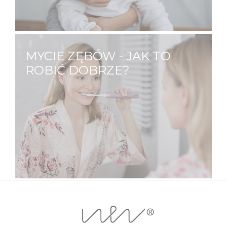
stanów zapalnych oraz pleśniawek.…
MYCIE ZĘBÓW - JAK TO
ROBIĆ DOBRZE?
Mycie zębów to czynność którą
wykonujemy kilka razy dziennie. Z pozoru
jest to prosta czynność, nie zawsze jednak
robimy to dobrze. Prawidłowe mycie zębów
to odpowiednie ruchy, nacisk, częstotliwość
oraz długość mycia.…