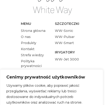
MENU
SZCZOTECZKI
Strona główna
WW-Sonic
O nas
WW-Pulsar
Produkty
WW-Smart
Kontakt
IRYGATORY
Strefa wiedzy
WW-Jet 3000
Polityka
prywatności
KOŃCÓWKI
Cenimy prywatność użytkowników
Końcówka wymienna WW-Pulsar
Używamy plików cookie, aby poprawić jakość
Końcówka wymienna WW-Sonic
przeglądania, wyświetlać reklamy lub treści
Końcówka wymienna WW-Jet 3000
dostosowane do indywidualnych potrzeb
Końcówka wymienna WW-Smart
użytkowników oraz analizować ruch na stronie.