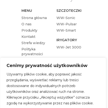
MENU
SZCZOTECZKI
Strona główna
WW-Sonic
O nas
WW-Pulsar
Produkty
WW-Smart
Kontakt
IRYGATORY
Strefa wiedzy
WW-Jet 3000
Polityka
prywatności
KOŃCÓWKI
Cenimy prywatność użytkowników
Końcówka wymienna WW-Pulsar
Używamy plików cookie, aby poprawić jakość
Końcówka wymienna WW-Sonic
przeglądania, wyświetlać reklamy lub treści
Końcówka wymienna WW-Jet 3000
dostosowane do indywidualnych potrzeb
Końcówka wymienna WW-Smart
użytkowników oraz analizować ruch na stronie.
Kliknięcie przycisku „Akceptuj wszystkie” oznacza
SKLEP
zgodę na wykorzystywanie przez nas plików cookie.