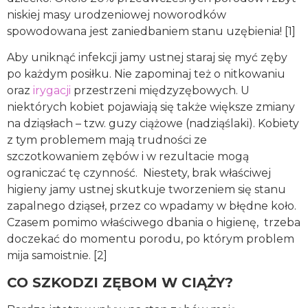
niskiej masy urodzeniowej noworodków
spowodowana jest zaniedbaniem stanu uzębienia! [1]
Aby uniknąć infekcji jamy ustnej staraj się myć zęby
po każdym posiłku. Nie zapominaj też o nitkowaniu
oraz
irygacji
przestrzeni międzyzębowych. U
niektórych kobiet pojawiają się także większe zmiany
na dziąsłach – tzw. guzy ciążowe (nadziąślaki). Kobiety
z tym problemem mają trudności ze
szczotkowaniem zębów i w rezultacie mogą
ograniczać tę czynność. Niestety, brak właściwej
higieny jamy ustnej skutkuje tworzeniem się stanu
zapalnego dziąseł, przez co wpadamy w błędne koło.
Czasem pomimo właściwego dbania o higienę, trzeba
doczekać do momentu porodu, po którym problem
mija samoistnie. [2]
CO SZKODZI ZĘBOM W CIĄŻY?