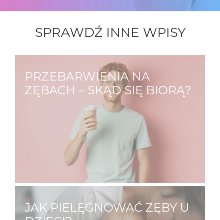
SPRAWDŹ INNE WPISY
PRZEBARWIENIA NA
ZĘBACH – SKĄD SIĘ BIORĄ?
Każdy z nas ma inny odcień zębów, na który
mają wpływ zarówno czynniki zewnętrze
jak i wewnętrzne. Jedni od urodzenia mają
zęby bardziej żółte, inni mają zęby białe,
które przebarwiają się wraz…
JAK PIELĘGNOWAĆ ZĘBY U