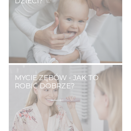
DZIECI?
O zdrowie zębów swojego dziecka
powinieneś dbać już od jego narodzin.
Dlaczego? Jama ustna niemowląt ma sporo
dziąsłowych fałdów i zachyłków, gdzie może
zalegać pokarm, który jest przyczyną
stanów zapalnych oraz pleśniawek.…
MYCIE ZĘBÓW - JAK TO
ROBIĆ DOBRZE?
Mycie zębów to czynność którą
wykonujemy kilka razy dziennie. Z pozoru
jest to prosta czynność, nie zawsze jednak
robimy to dobrze. Prawidłowe mycie zębów
to odpowiednie ruchy, nacisk, częstotliwość