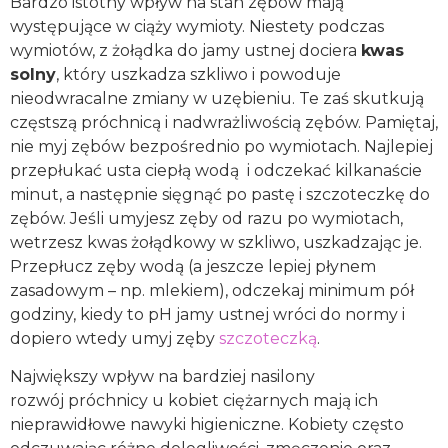
Bardzo istotny wpływ na stan zębów mają
występujące w ciąży wymioty. Niestety podczas
wymiotów, z żołądka do jamy ustnej dociera
kwas
solny
, który uszkadza szkliwo i powoduje
nieodwracalne zmiany w uzębieniu. Te zaś skutkują
częstszą próchnicą i nadwrażliwością zębów. Pamiętaj,
nie myj zębów bezpośrednio po wymiotach. Najlepiej
przepłukać usta ciepłą wodą i odczekać kilkanaście
minut, a następnie sięgnąć po pastę i szczoteczkę do
zębów. Jeśli umyjesz zęby od razu po wymiotach,
wetrzesz kwas żołądkowy w szkliwo, uszkadzając je.
Przepłucz zęby wodą (a jeszcze lepiej płynem
zasadowym – np. mlekiem), odczekaj minimum pół
godziny, kiedy to pH jamy ustnej wróci do normy i
dopiero wtedy umyj zęby
szczoteczką
.
Największy wpływ na bardziej nasilony
rozwój próchnicy u kobiet ciężarnych mają ich
nieprawidłowe nawyki higieniczne. Kobiety często