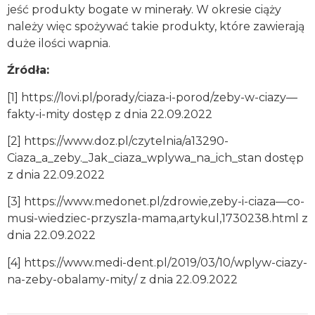
jeść produkty bogate w minerały. W okresie ciąży
należy więc spożywać takie produkty, które zawierają
duże ilości wapnia.
Źródła:
[1] https://lovi.pl/porady/ciaza-i-porod/zeby-w-ciazy—
fakty-i-mity dostęp z dnia 22.09.2022
[2] https://www.doz.pl/czytelnia/a13290-
Ciaza_a_zeby._Jak_ciaza_wplywa_na_ich_stan dostęp
z dnia 22.09.2022
[3] https://www.medonet.pl/zdrowie,zeby-i-ciaza—co-
musi-wiedziec-przyszla-mama,artykul,1730238.html z
dnia 22.09.2022
[4] https://www.medi-dent.pl/2019/03/10/wplyw-ciazy-
na-zeby-obalamy-mity/ z dnia 22.09.2022