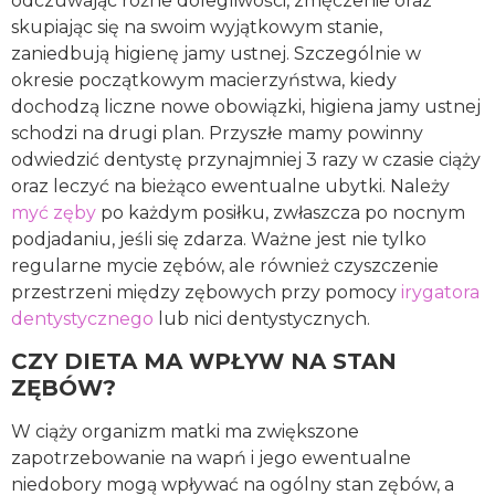
odczuwając różne dolegliwości, zmęczenie oraz
skupiając się na swoim wyjątkowym stanie,
zaniedbują higienę jamy ustnej. Szczególnie w
okresie początkowym macierzyństwa, kiedy
dochodzą liczne nowe obowiązki, higiena jamy ustnej
schodzi na drugi plan. Przyszłe mamy powinny
odwiedzić dentystę przynajmniej 3 razy w czasie ciąży
oraz leczyć na bieżąco ewentualne ubytki. Należy
myć zęby
po każdym posiłku, zwłaszcza po nocnym
podjadaniu, jeśli się zdarza. Ważne jest nie tylko
regularne mycie zębów, ale również czyszczenie
przestrzeni między zębowych przy pomocy
irygatora
dentystycznego
lub nici dentystycznych.
CZY DIETA MA WPŁYW NA STAN
ZĘBÓW?
W ciąży organizm matki ma zwiększone
zapotrzebowanie na wapń i jego ewentualne
niedobory mogą wpływać na ogólny stan zębów, a