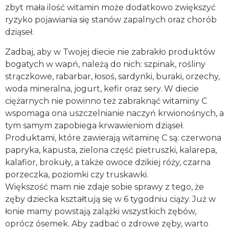
zbyt mała ilość witamin może dodatkowo zwiększyć
ryzyko pojawiania się stanów zapalnych oraz chorób
dziąseł.
Zadbaj, aby w Twojej diecie nie zabrakło produktów
bogatych w wapń, należą do nich: szpinak, rośliny
strączkowe, rabarbar, łosoś, sardynki, buraki, orzechy,
woda mineralna, jogurt, kefir oraz sery. W diecie
ciężarnych nie powinno też zabraknąć witaminy C
wspomaga ona uszczelnianie naczyń krwionośnych, a
tym samym zapobiega krwawieniom dziąseł.
Produktami, które zawierają witaminę C są: czerwona
papryka, kapusta, zielona część pietruszki, kalarepa,
kalafior, brokuły, a także owoce dzikiej róży, czarna
porzeczka, poziomki czy truskawki.
Większość mam nie zdaje sobie sprawy z tego, że
zęby dziecka kształtują się w 6 tygodniu ciąży. Już w
łonie mamy powstają zalążki wszystkich zębów,
oprócz ósemek. Aby zadbać o zdrowe zęby, warto