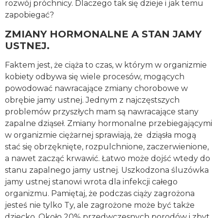
rozwój próchnicy. Dlaczego tak się dzieje i jak temu
zapobiegać?
ZMIANY HORMONALNE A STAN JAMY
USTNEJ.
Faktem jest, że ciąża to czas, w którym w organizmie
kobiety odbywa się wiele procesów, mogących
powodować nawracające zmiany chorobowe w
obrębie jamy ustnej. Jednym z najczęstszych
problemów przyszłych mam są nawracające stany
zapalne dziąseł. Zmiany hormonalne przebiegającymi
w organizmie ciężarnej sprawiają, że dziąsła mogą
stać się obrzęknięte, rozpulchnione, zaczerwienione,
a nawet zacząć krwawić. Łatwo może dojść wtedy do
stanu zapalnego jamy ustnej. Uszkodzona śluzówka
jamy ustnej stanowi wrota dla infekcji całego
organizmu. Pamiętaj, że podczas ciąży zagrożona
jesteś nie tylko Ty, ale zagrożone może być także
dziecko. Około 20% przedwczesnych porodów i zbyt