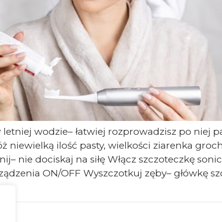
 letniej wodzie– łatwiej rozprowadzisz po niej 
óż niewielką ilość pasty, wielkości ziarenka gro
nij– nie dociskaj na siłę Włącz szczoteczkę soni
urządzenia ON/OFF Wyszczotkuj zęby– główkę s