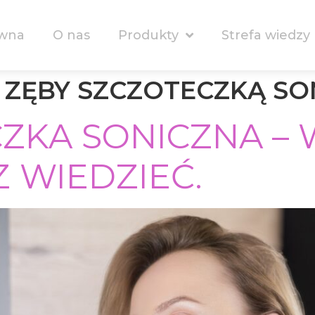
ówna
O nas
Produkty
Strefa wiedzy
 ZĘBY SZCZOTECZKĄ SO
ZKA SONICZNA –
Z WIEDZIEĆ.