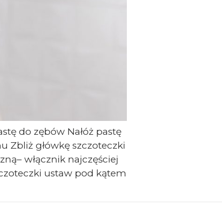
pastę do zębów Nałóż pastę
chu Zbliż główkę szczoteczki
czną– włącznik najczęściej
zczoteczki ustaw pod kątem