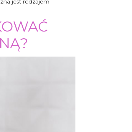
czna jest rodzajem
KOWAĆ
ZNĄ?