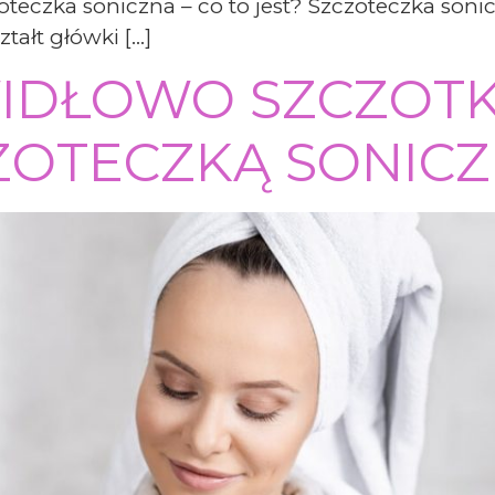
eczka soniczna – co to jest? Szczoteczka soni
ztałt główki […]
WIDŁOWO SZCZOT
ZOTECZKĄ SONIC