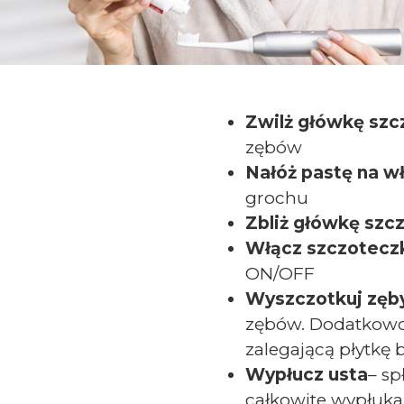
Zwilż główkę szc
zębów
Nałóż pastę na w
grochu
Zbliż główkę szcz
Włącz szczotecz
ON/OFF
Wyszczotkuj zęb
zębów. Dodatkowo
zalegającą płytkę 
Wypłucz usta
– sp
całkowite wypłukan