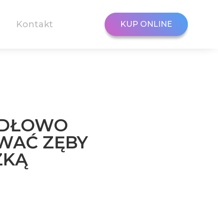
Kontakt
KUP ONLINE
KUP ONLINE
IDŁOWO
WAĆ ZĘBY
ZKĄ
?