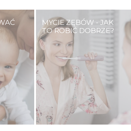
OWAĆ
MYCIE ZĘBÓW - JAK
?
TO ROBIĆ DOBRZE?
wojego
Mycie zębów to czynność
 dbać już
którą wykonujemy kilka razy
laczego?
dziennie. Z pozoru jest to
ląt ma
prosta czynność, nie zawsze
ałdów i
jednak robimy to dobrze.
oże
Prawidłowe mycie zębów to
ry jest
odpowiednie ruchy, nacisk,
apalnych
częstotliwość oraz długość
mycia.…