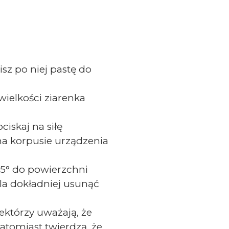
isz po niej pastę do
 wielkości ziarenka
ociskaj na siłę
 na korpusie urządzenia
45° do powierzchni
a dokładniej usunąć
iektórzy uważają, że
atomiast twierdzą, że