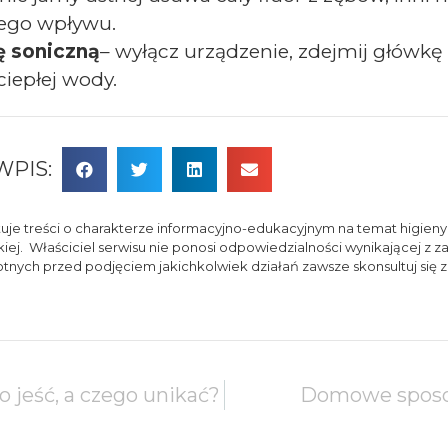
cego wpływu.
ę soniczną
– wyłącz urządzenie, zdejmij główkę 
iepłej wody.
WPIS:
je treści o charakterze informacyjno-edukacyjnym na temat higieny 
kiej. Właściciel serwisu nie ponosi odpowiedzialności wynikającej z 
ch przed podjęciem jakichkolwiek działań zawsze skonsultuj się z 
o jeść, a czego unikać?
Domowe sposob