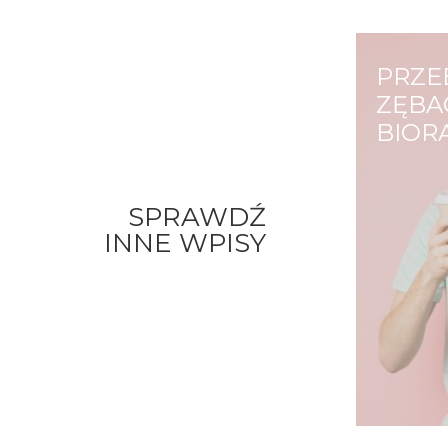
PRZE
ZĘBAC
BIOR
Każdy z
zębów,
SPRAWDŹ
zarówn
INNE WPISY
jak i w
urodzen
żółte, i
które p