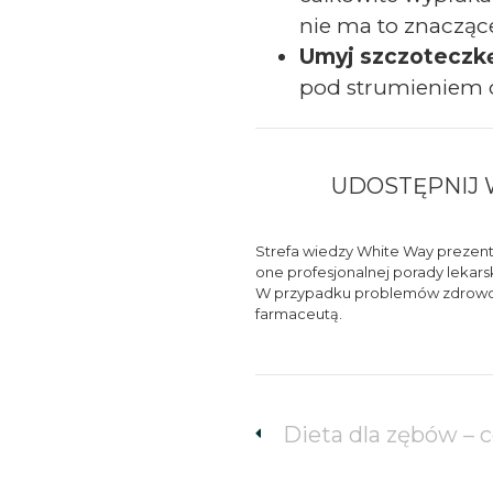
nie ma to znaczą
Umyj szczoteczk
pod strumieniem c
UDOSTĘPNIJ 
Strefa wiedzy White Way prezentu
one profesjonalnej porady lekars
W przypadku problemów zdrowotny
farmaceutą.
Dieta dla zębów – c