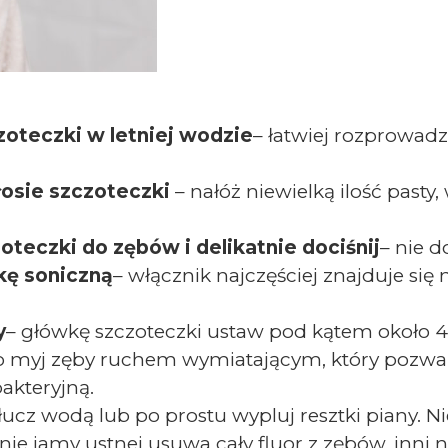
zoteczki w letniej wodzie
– łatwiej rozprowadz
łosie szczoteczki
– nałóż niewielką ilość pasty,
oteczki do zębów i delikatnie dociśnij
– nie d
kę soniczną
– włącznik najczęściej znajduje się
y
– główkę szczoteczki ustaw pod kątem około 
 myj zęby ruchem wymiatającym, który pozwal
bakteryjną.
łucz wodą lub po prostu wypluj resztki piany. N
ie jamy ustnej usuwa cały fluor z zębów, inni n