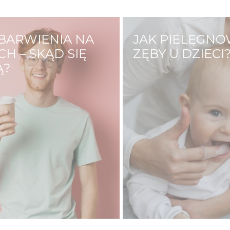
BARWIENIA NA
JAK PIELĘGN
H – SKĄD SIĘ
ZĘBY U DZIECI
Ą?
O zdrowie zębów s
 nas ma inny odcień
dziecka powinieneś
 na który mają wpływ
od jego narodzin. D
o czynniki zewnętrze
Jama ustna niemow
ewnętrzne. Jedni od
sporo dziąsłowych f
ia mają zęby bardziej
zachyłków, gdzie m
nni mają zęby białe,
zalegać pokarm, któ
rzebarwiają się wraz…
przyczyną stanów z
oraz pleśniawek.…