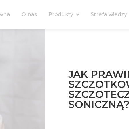
ówna
O nas
Produkty
Strefa wiedzy
JAK PRAW
SZCZOTKO
SZCZOTEC
SONICZNĄ