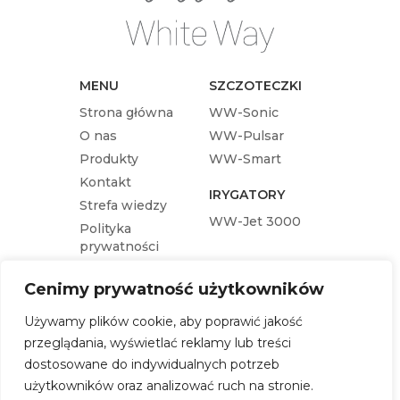
MENU
SZCZOTECZKI
Strona główna
WW-Sonic
O nas
WW-Pulsar
Produkty
WW-Smart
Kontakt
IRYGATORY
Strefa wiedzy
WW-Jet 3000
Polityka
prywatności
KOŃCÓWKI
Cenimy prywatność użytkowników
Końcówka wymienna WW-Pulsar
Używamy plików cookie, aby poprawić jakość
Końcówka wymienna WW-Sonic
przeglądania, wyświetlać reklamy lub treści
Końcówka wymienna WW-Jet 3000
dostosowane do indywidualnych potrzeb
Końcówka wymienna WW-Smart
użytkowników oraz analizować ruch na stronie.