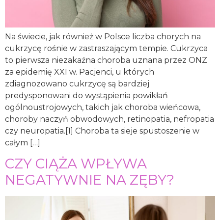
Na świecie, jak również w Polsce liczba chorych na
cukrzycę rośnie w zastraszającym tempie. Cukrzyca
to pierwsza niezakaźna choroba uznana przez ONZ
za epidemię XXI w. Pacjenci, u których
zdiagnozowano cukrzycę są bardziej
predysponowani do wystąpienia powikłań
ogólnoustrojowych, takich jak choroba wieńcowa,
choroby naczyń obwodowych, retinopatia, nefropatia
czy neuropatia.[1] Choroba ta sieje spustoszenie w
całym […]
CZY CIĄŻA WPŁYWA
NEGATYWNIE NA ZĘBY?