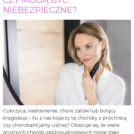
CZY MOGĄ BYĆ
NIEBEZPIECZNE?
Cukrzyca, nadciśnienie, chore zatoki lub bolący
kręgosłup – ilu z nas kojarzy te choroby z próchnicą
czy chorobami jamy ustnej? Okazuje się, że wiele
groźnych chorób ogólnoustrojowych może mieć